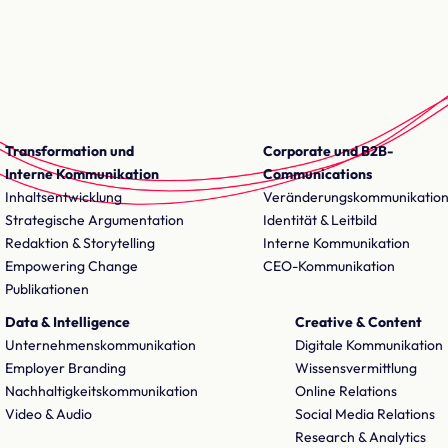
Transformation und
Corporate und B2B-
Interne Kommunikation
Communications
Inhaltsentwicklung
Veränderungskommunikatio
Strategische Argumentation
Identität & Leitbild
Redaktion & Storytelling
Interne Kommunikation
Empowering Change
CEO-Kommunikation
Publikationen
Data & Intelligence
Creative & Content
Unternehmenskommunikation
Digitale Kommunikation
Employer Branding
Wissensvermittlung
Nachhaltigkeitskommunikation
Online Relations
Video & Audio
Social Media Relations
Research & Analytics