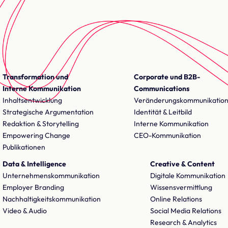
Transformation und
Corporate und B2B-
Interne Kommunikation
Communications
Inhaltsentwicklung
Veränderungskommunikatio
Strategische Argumentation
Identität & Leitbild
Redaktion & Storytelling
Interne Kommunikation
Empowering Change
CEO-Kommunikation
Publikationen
Data & Intelligence
Creative & Content
Unternehmenskommunikation
Digitale Kommunikation
Employer Branding
Wissensvermittlung
Nachhaltigkeitskommunikation
Online Relations
Video & Audio
Social Media Relations
Research & Analytics