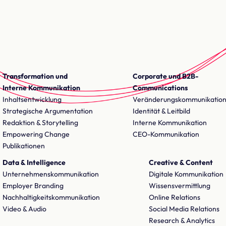
Transformation und
Corporate und B2B-
Interne Kommunikation
Communications
Inhaltsentwicklung
Veränderungskommunikatio
Strategische Argumentation
Identität & Leitbild
Redaktion & Storytelling
Interne Kommunikation
Empowering Change
CEO-Kommunikation
Publikationen
Data & Intelligence
Creative & Content
Unternehmenskommunikation
Digitale Kommunikation
Employer Branding
Wissensvermittlung
Nachhaltigkeitskommunikation
Online Relations
Video & Audio
Social Media Relations
Research & Analytics